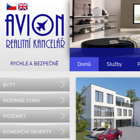
1
Domů
Služby
P
2
3
BYTY
RODINNÉ DOMY
POZEMKY
KOMERČNÍ OBJEKTY